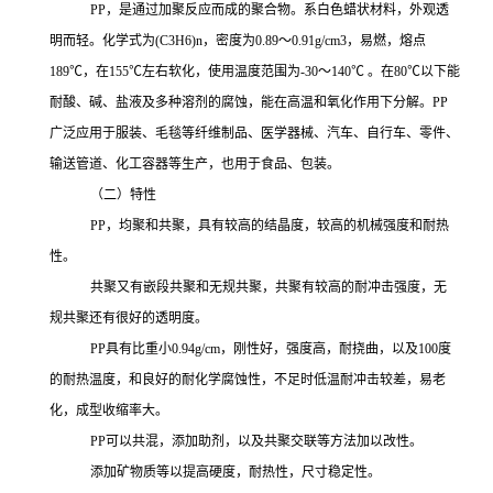
PP
，是通过加聚反应而成的聚合物。系白色蜡状材料，外观透
明而轻。化学式为
(C3H6)n，密度为0.89～0.91g/cm3，易燃，熔点
189℃，在155℃左右软化，使用温度范围为-30～140℃ 。在80℃以下能
耐酸、碱、盐液及多种溶剂的腐蚀，能在高温和氧化作用下分解。
PP
广泛应用于服装、毛毯等纤维制品、医学器械、汽车、自行车、零件、
输送管道、化工容器等生产，也用于食品、包装。
（二）特性
PP，均聚和共聚，具有较高的结晶度，较高的机械强度和耐热
性。
共聚又有嵌段共聚和无规共聚，共聚有较高的耐冲击强度，无
规共聚还有很好的透明度。
PP
具有比重小
0.94g/cm，刚性好，强度高，耐挠曲，以及100度
的耐热温度，和良好的耐化学腐蚀性，不足时低温耐冲击较差，易老
化，成型收缩率大。
PP可以共混，添加助剂，以及共聚交联等方法加以改性。
添加矿物质等以提高硬度，耐热性，尺寸稳定性。