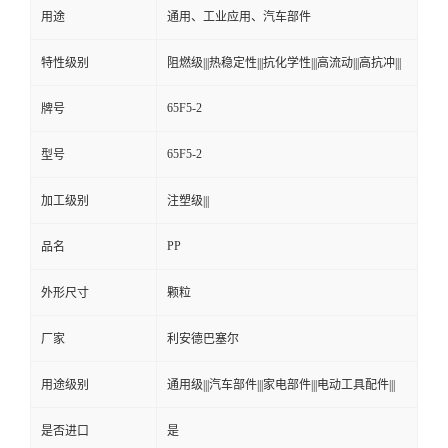
用途
通用、工业应用、汽车部件
特性级别
阻燃级|||热稳定性|||抗化学性|||高流动|||高抗冲|||
65F5-2
牌号
65F5-2
型号
加工级别
注塑级|||
PP
品名
外形尺寸
颗粒
厂家
利安德巴塞尔
用途级别
通用级|||汽车部件|||家电部件|||电动工具配件|||
是否进口
是