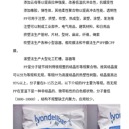
添加云母等以提高拉伸强度，改善低温抗冲击性，抗蠕变性
添加橡胶，弹性体，其他柔性聚合物以提高冲击性能，透明性
PP可用于注塑，挤塑，吹塑，热成型，滚塑，涂塑，发泡等
注塑可以制成工业部件，电气用品，建筑材料，和日用品
挤塑法生产管材，片材，型材，扁丝，纤维，绳索
吹塑法生产各种小型容器，瓶吹膜法和平膜法生产
IPP膜CPP
膜，
滚塑法生产大型化工贮槽，容器等
PP是分子链节排列得很规整的结晶形等规聚合物。按其结晶度
可以分为等规和无规，等规PP
为高度结晶的热塑性树脂，结晶度高达
95%以上，分子量在8~15万之间，以下介绍的
PP主要为等规。而无规
PP
在室温下是一种非结晶的、微带粘性的白色蜡状物，分子量低
（
3000~10000），结构不规整缺乏内聚力，应用较少。