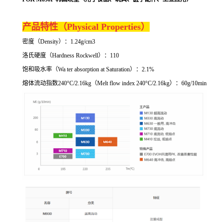
产品特性（
Physical Properties）
密度（
Density）：1.24g/cm3
洛氏硬度（
Hardness Rockwell）：110
饱和吸水率（
Wa ter absorption at Saturation
）：
2.1%
熔体流动指数
240°C/2.16kg
（
Melt flow index 240°C/2.16kg
）：
60g/10min