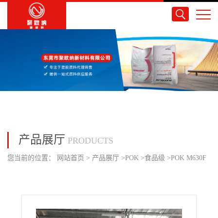
产品展厅
PRODUCTS
您当前的位置：
网站首页
>
产品展厅
>
POK
>
食品级
>
POK M630F
韩国晓星