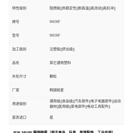
特性级别
阻燃级|||热稳定性|||耐高温|||高流动|||高抗冲|||
M630F
牌号
M630F
型号
加工级别
注塑级|||挤出级|||
品名
其它通用塑料
外形尺寸
颗粒
厂家
韩国晓星
通用级|||食品级|||汽车部件|||电子电器部件|||运动
用途级别
器材|||医用级|||家电部件|||电动工具配件|||
是否进口
是
POK M630F 韩国晓星（用于食品、玩具、医学配件、工业应用）