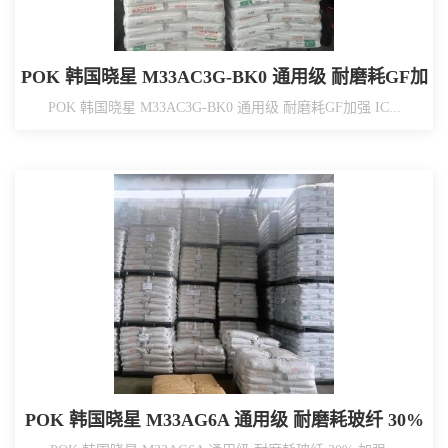
POK 韩国晓星 M33AC3G-BK0 通用级 耐磨耗GF加
强 IC芯片托盘（IC Chip Tray）
POK 韩国晓星 M33AC3G-BK0 通用级 耐磨耗GF加强 IC...
POK 韩国晓星 M33AG6A 通用级 耐磨耗玻纤 30%
加强 工业应用/铁路配件/水表水龙头等