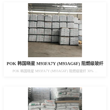
POK 韩国晓星 M93FA7Y (M93AG6F) 阻燃级玻纤
30% 加强 汽车连接器/断路器/水表配件/母线部品
POK 韩国晓星 M93FA7Y (M93AG6F) 阻燃级玻纤 30% ...