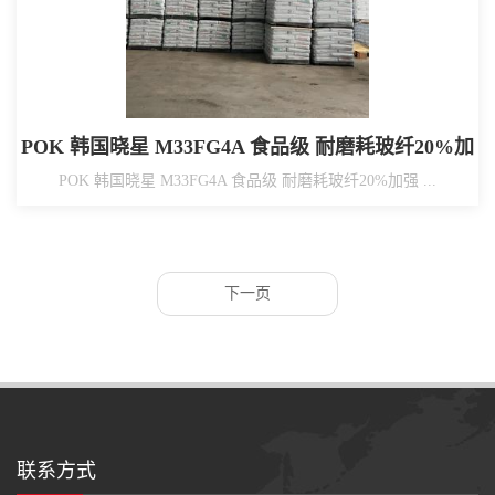
POK 韩国晓星 M33FG4A 食品级 耐磨耗玻纤20%加
强 水表配件
POK 韩国晓星 M33FG4A 食品级 耐磨耗玻纤20%加强 ...
下一页
联系方式