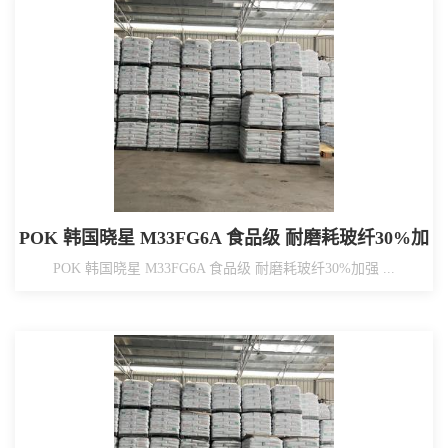
POK 韩国晓星 M33FG6A 食品级 耐磨耗玻纤30%加
强 滑轮、汽车配件、工业应用
POK 韩国晓星 M33FG6A 食品级 耐磨耗玻纤30%加强 ...