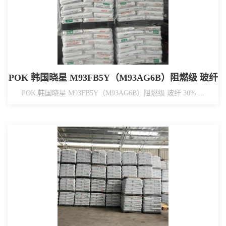
POK 韩国晓星 M93FB5Y（M93AG6B）阻燃级 玻纤
30% 加强 汽车连接器/断路器/水表配件/母线部品
POK 韩国晓星 M93FB5Y（M93AG6B）阻燃级 玻纤 30% ...