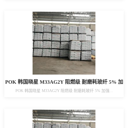
POK 韩国晓星 M33AG2Y 阻燃级 耐磨耗玻纤 5% 加
强 汽车连接器/断路器/水表配件/母线部品
POK 韩国晓星 M33AG2Y 阻燃级 耐磨耗玻纤 5% 加强...