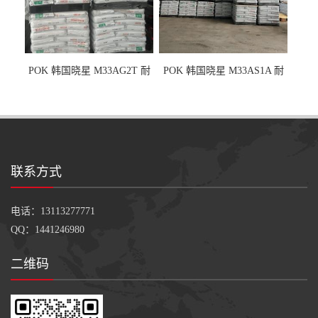
POK 韩国晓星 M33AG2T 耐
POK 韩国晓星 M33AS1A 耐
磨级 玻纤加强
磨级 加硅油/耐磨性强化/低噪
音
联系方式
电话：13113277771
QQ：1441246980
二维码