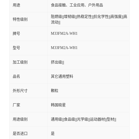
用途
食品接触、工业应用、户外用品
阻燃级|||增韧级|||热稳定性|||抗化学性|||高强度|||高
特性级别
流动|||
M33FM2A-WH1
牌号
M33FM2A-WH1
型号
加工级别
挤出级|||
品名
其它通用塑料
外形尺寸
颗粒
厂家
韩国晓星
用途级别
通用级|||食品级|||光学级|||运动器材|||型材|||
是否进口
是