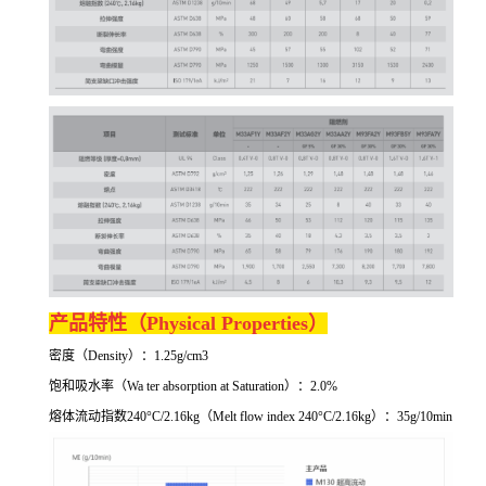
产品特性（
Physical Properties）
密度（
Density）：1.25g/cm3
饱和吸水率（
Wa ter absorption at Saturation
）：
2.0%
熔体流动指数
240°C/2.16kg
（
Melt flow index 240°C/2.16kg
）：
35g/10min