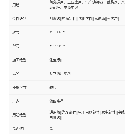
阻燃通用、工业应用、汽车连接器、断路器、水
用途
表配件、电缆电线
特性级别
阻燃级|||热稳定性|||抗化学性|||高流动|||高抗冲|||
M33AF1Y
牌号
M33AF1Y
型号
加工级别
注塑级|||
品名
其它通用塑料
外形尺寸
颗粒
厂家
韩国晓星
通用级|||汽车部件|||电子电器部件|||家电部件|||电线
用途级别
电缆级|||
是否进口
是