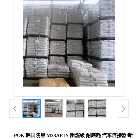
POK 韩国晓星 M33AF1Y 阻燃级 耐磨耗 汽车连接器/断