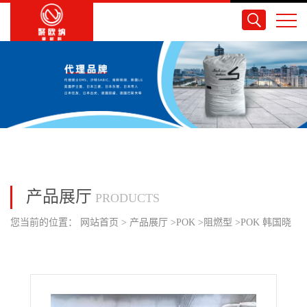
产品展厅
PRODUCTS
您当前的位置：
网站首页
>
产品展厅
>
POK
>
阻燃型
>
POK 韩国晓
星 M33AF1Y 阻燃级 耐磨耗 汽车连接器/断路器/水表配件/母线部品