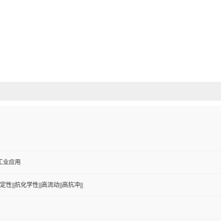
工业应用
性|||抗化学性|||高流动|||高抗冲|||