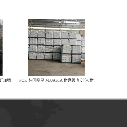
玻纤加强
POK 韩国晓星 M33AS1A 耐磨级 加硅油/耐
磨性强化/低噪音