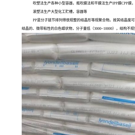
吹塑法生产各种小型容器，瓶吹膜法和平膜法生产
IPP膜CPP膜
滚塑法生产大型化工贮槽，容器等
PP是分子链节排列得很规整的结晶形等规聚合物。按其结晶度可
结晶的、微带粘性的白色蜡状物，分子量低（
3000~10000），结