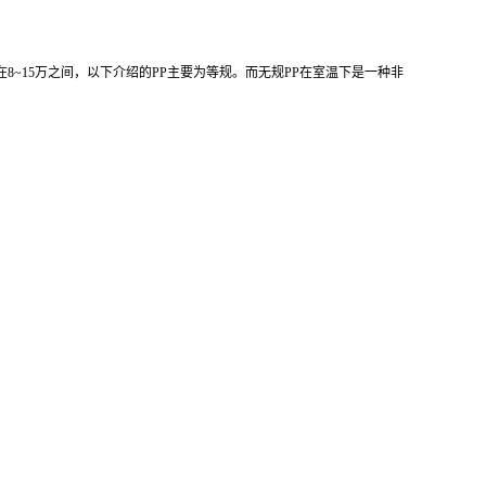
在8~15万之间，以下介绍的
PP主要为等规。而无规PP
在室温下是一种非