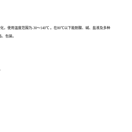
5℃左右软化，使用温度范围为-30～140℃ 。在80℃以下能耐酸、碱、盐液及多种
品、包装。
。