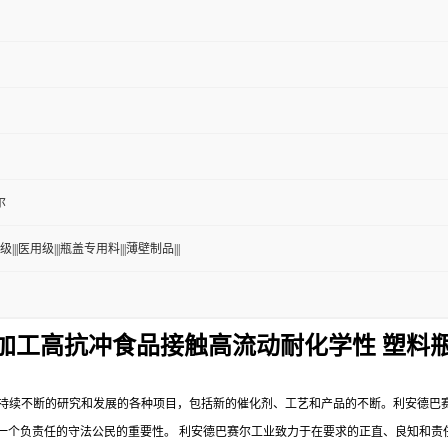
尔
级|||医用级|||瓶盖专用料|||薄壁制品|||
透明易加工高抗冲食品接触高流动耐化学性 塑料
持续不断的研究和发展的各种项目，包括新的催化剂、工艺和产品的不断。利安德巴
一个负责任的守法公民的重要性。
利安德巴赛尔工业致力于在要求的正直、良知和责