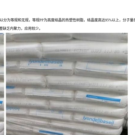
，
以分为等规和无规，等规PP
为高度结晶的热塑性树脂，结晶度高达
95%以上，分子量
构不规整缺乏内聚力，应用较少。