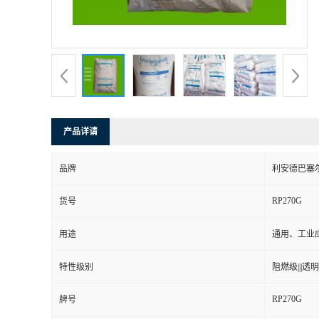
产品详请
品牌
利安德巴塞
RP270G
货号
用途
通用、工业
特性级别
阻燃级|||透明级
RP270G
牌号