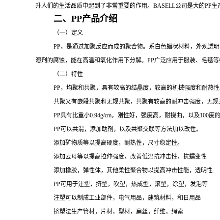
升人们的生活品质中起到了非常重要的作用。
BASELL公司是大的
PP
生
二、
PP产品介绍
（一）定义
PP
，是通过加聚反应而成的聚合物。系白色蜡状材料，外观透明
溶剂的腐蚀，能在高温和氧化作用下分解。
PP广泛应用于服装、毛毯
（二）特性
PP，均聚和共聚，具有较高的结晶度，较高的机械强度和耐热性
共聚又有嵌段共聚和无规共聚，共聚有较高的耐冲击强度，无规
PP
具有比重小
0.94g/cm，刚性好，强度高，耐挠曲，以及1
PP可以共混，添加助剂，以及共聚交联等方法加以改性。
添加矿物质等以提高硬度，耐热性，尺寸稳定性。
添加云母等以提高拉伸强度，改善低温抗冲击性，抗蠕变性
添加橡胶，弹性体，其他柔性聚合物以提高冲击性能，透明性
PP可用于注塑，挤塑，吹塑，热成型，滚塑，涂塑，发泡等
注塑可以制成工业部件，电气用品，建筑材料，和日用品
挤塑法生产管材，片材，型材，扁丝，纤维，绳索