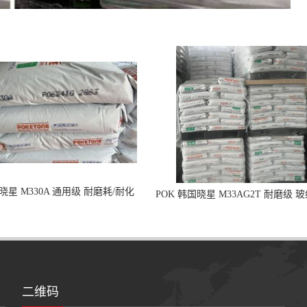
国晓星 M330A 通用级 耐磨耗/耐化
POK 韩国晓星 M33AG2T 耐磨级 
学/高冲击
二维码