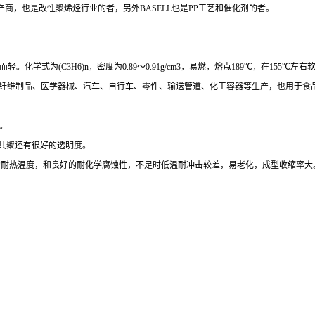
产商，也是改性聚烯烃行业的者，另外
BASELL也是
PP工艺和催化剂的者。
而轻。化学式为
(C3H6)n，密度为0.89～0.91g/cm3，易燃，熔点189℃，在15
等纤维制品、医学器械、汽车、自行车、零件、输送管道、化工容器等生产，也用于食
。
共聚还有很好的透明度。
00度的耐热温度，和良好的耐化学腐蚀性，不足时低温耐冲击较差，易老化，成型收缩率大