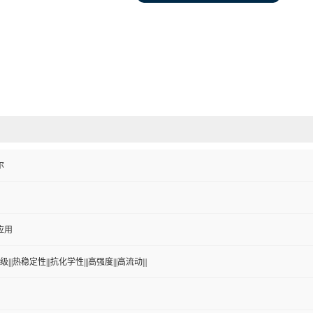
尔
应用
|||热稳定性|||抗化学性|||高强度|||高流动|||