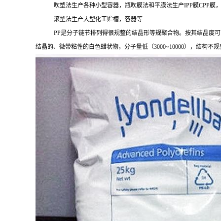
吹塑法生产各种小型容器，瓶吹膜法和平膜法生产
IPP膜CPP膜
滚塑法生产大型化工贮槽，容器等
PP是分子链节排列得很规整的结晶形等规聚合物。按其结晶度可
结晶的、微带粘性的白色蜡状物，分子量低（
3000~10000），结