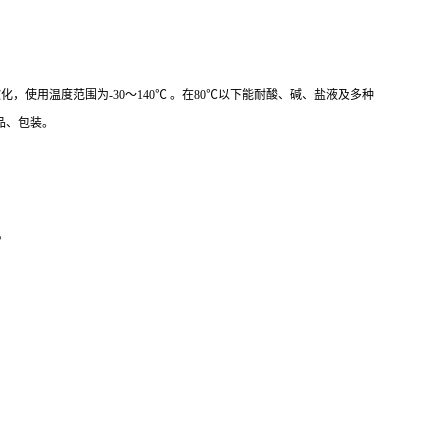
5℃左右软化，使用温度范围为-30～140℃ 。在80℃以下能耐酸、碱、盐液及多种
品、包装。
。