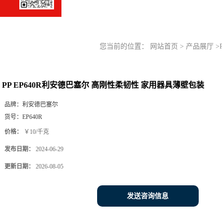
您当前的位置：
网站首页
>
产品展厅
>
PP EP640R利安德巴塞尔 高刚性柔韧性 家用器具薄壁包装
品牌：
利安德巴塞尔
货号：
EP640R
价格：
￥10/千克
发布日期：
2024-06-29
更新日期：
2026-08-05
发送咨询信息