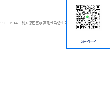
PP
>
PP EP640R利安德巴塞尔 高刚性柔韧性 家用器具薄壁包装
微信扫一扫