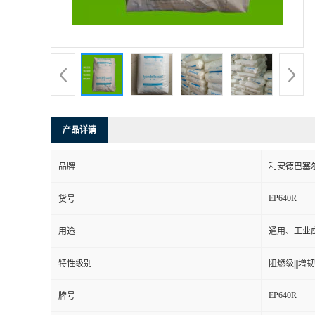
产品详请
品牌
利安德巴塞
EP640R
货号
用途
通用、工业
特性级别
阻燃级|||增韧级
EP640R
牌号