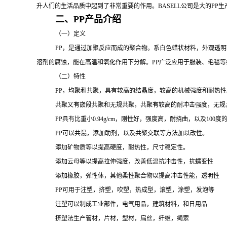
升人们的生活品质中起到了非常重要的作用。
BASELL公司是大的
PP
生
二、
PP产品介绍
（一）定义
PP
，是通过加聚反应而成的聚合物。系白色蜡状材料，外观透明
溶剂的腐蚀，能在高温和氧化作用下分解。
PP广泛应用于服装、毛毯
（二）特性
PP，均聚和共聚，具有较高的结晶度，较高的机械强度和耐热性
共聚又有嵌段共聚和无规共聚，共聚有较高的耐冲击强度，无规
PP
具有比重小
0.94g/cm，刚性好，强度高，耐挠曲，以及1
PP可以共混，添加助剂，以及共聚交联等方法加以改性。
添加矿物质等以提高硬度，耐热性，尺寸稳定性。
添加云母等以提高拉伸强度，改善低温抗冲击性，抗蠕变性
添加橡胶，弹性体，其他柔性聚合物以提高冲击性能，透明性
PP可用于注塑，挤塑，吹塑，热成型，滚塑，涂塑，发泡等
注塑可以制成工业部件，电气用品，建筑材料，和日用品
挤塑法生产管材，片材，型材，扁丝，纤维，绳索