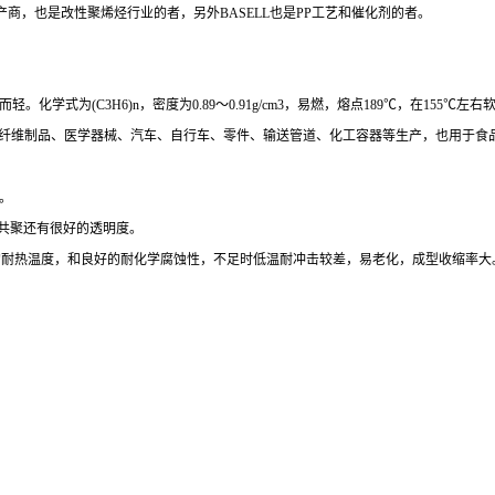
产商，也是改性聚烯烃行业的者，另外
BASELL也是
PP工艺和催化剂的者。
而轻。化学式为
(C3H6)n，密度为0.89～0.91g/cm3，易燃，熔点189℃，在15
等纤维制品、医学器械、汽车、自行车、零件、输送管道、化工容器等生产，也用于食
。
共聚还有很好的透明度。
00度的耐热温度，和良好的耐化学腐蚀性，不足时低温耐冲击较差，易老化，成型收缩率大