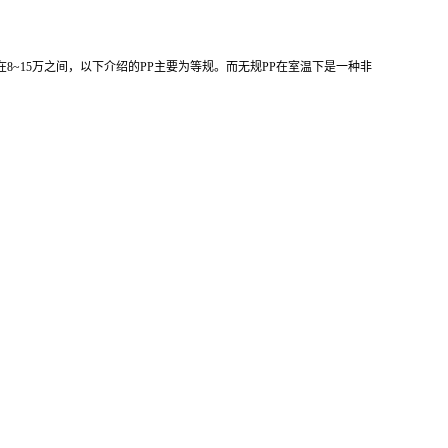
在8~15万之间，以下介绍的
PP主要为等规。而无规PP
在室温下是一种非