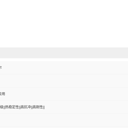
尔
应用
|||热稳定性|||高抗冲|||高刚性|||