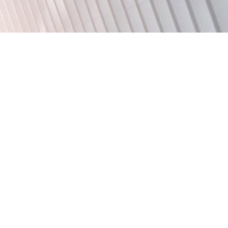
C440P利安德巴塞尔 高抗冲高光泽高刚性 玩具家用器具体育用品