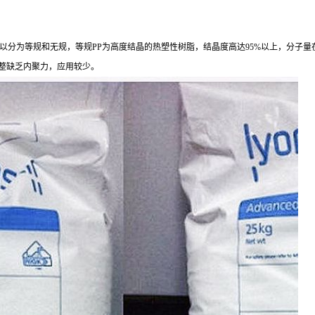
，
以分为等规和无规，等规PP
为高度结晶的热塑性树脂，结晶度高达
95%以上，分子量
构不规整缺乏内聚力，应用较少。