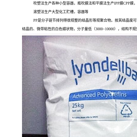
吹塑法生产各种小型容器，瓶吹膜法和平膜法生产
IPP膜CPP膜
滚塑法生产大型化工贮槽，容器等
PP是分子链节排列得很规整的结晶形等规聚合物。按其结晶度可
结晶的、微带粘性的白色蜡状物，分子量低（
3000~10000），结