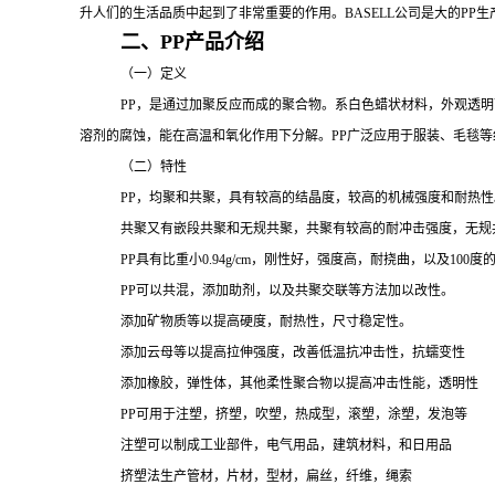
升人们的生活品质中起到了非常重要的作用。
BASELL公司是大的
PP
生
二、
PP产品介绍
（一）定义
PP
，是通过加聚反应而成的聚合物。系白色蜡状材料，外观透明
溶剂的腐蚀，能在高温和氧化作用下分解。
PP广泛应用于服装、毛毯
（二）特性
PP，均聚和共聚，具有较高的结晶度，较高的机械强度和耐热性
共聚又有嵌段共聚和无规共聚，共聚有较高的耐冲击强度，无规
PP
具有比重小
0.94g/cm，刚性好，强度高，耐挠曲，以及1
PP可以共混，添加助剂，以及共聚交联等方法加以改性。
添加矿物质等以提高硬度，耐热性，尺寸稳定性。
添加云母等以提高拉伸强度，改善低温抗冲击性，抗蠕变性
添加橡胶，弹性体，其他柔性聚合物以提高冲击性能，透明性
PP可用于注塑，挤塑，吹塑，热成型，滚塑，涂塑，发泡等
注塑可以制成工业部件，电气用品，建筑材料，和日用品
挤塑法生产管材，片材，型材，扁丝，纤维，绳索