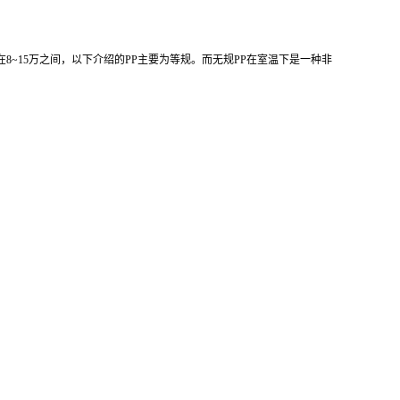
在8~15万之间，以下介绍的
PP主要为等规。而无规PP
在室温下是一种非