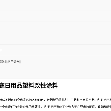
尔
器材|||家电部件|||
 家庭日用品塑料改性涂料
持续不断的研究和发展的各种项目，包括新的催化剂、工艺和产品的不断。利安德巴
一个负责任的守法公民的重要性。
利安德巴赛尔工业致力于在要求的正直、良知和责