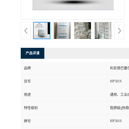
产品详请
品牌
利安德巴塞
HP501S
货号
用途
通用、工业
特性级别
阻燃级|||热稳定
HP501S
牌号