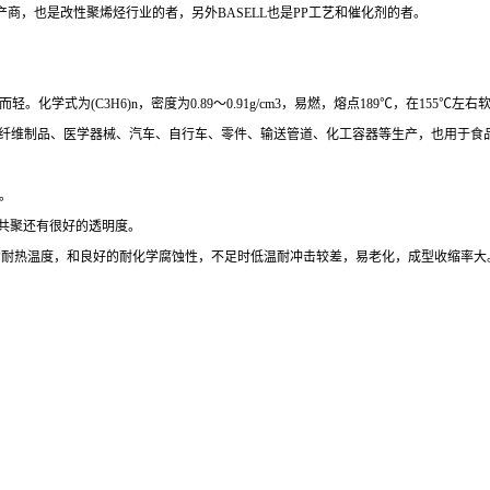
产商，也是改性聚烯烃行业的者，另外
BASELL也是
PP工艺和催化剂的者。
而轻。化学式为
(C3H6)n，密度为0.89～0.91g/cm3，易燃，熔点189℃，在15
等纤维制品、医学器械、汽车、自行车、零件、输送管道、化工容器等生产，也用于食
。
共聚还有很好的透明度。
00度的耐热温度，和良好的耐化学腐蚀性，不足时低温耐冲击较差，易老化，成型收缩率大