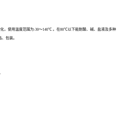
5℃左右软化，使用温度范围为-30～140℃ 。在80℃以下能耐酸、碱、盐液及多种
品、包装。
。