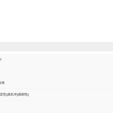
尔
应用
性|||高抗冲|||高刚性|||