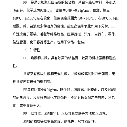
PP
，是通过加聚反应而成的聚合物。系白色蜡状材料，外观透
明而轻。化学式为
(C3H6)n，密度为0.89～0.91g/cm3，易燃，熔点
189℃，在155℃左右软化，使用温度范围为-30～140℃ 。在80℃以下能
耐酸、碱、盐液及多种溶剂的腐蚀，能在高温和氧化作用下分解。
PP
广泛应用于服装、毛毯等纤维制品、医学器械、汽车、自行车、零件、
输送管道、化工容器等生产，也用于食品、包装。
（二）特性
PP，均聚和共聚，具有较高的结晶度，较高的机械强度和耐热
性。
共聚又有嵌段共聚和无规共聚，共聚有较高的耐冲击强度，无
规共聚还有很好的透明度。
PP
具有比重小
0.94g/cm，刚性好，强度高，耐挠曲，以及100度
的耐热温度，和良好的耐化学腐蚀性，不足时低温耐冲击较差，易老
化，成型收缩率大。
PP可以共混，添加助剂，以及共聚交联等方法加以改性。
添加矿物质等以提高硬度，耐热性，尺寸稳定性。