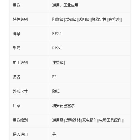
用途
通用、工业应用
特性级别
阻燃级|||增韧级|||透明级|||热稳定性|||高抗冲|||
RP2-1
牌号
RP2-1
型号
加工级别
注塑级|||
PP
品名
外形尺寸
颗粒
厂家
利安德巴塞尔
用途级别
通用级|||运动器材|||家电部件|||电动工具配件|||
是否进口
是