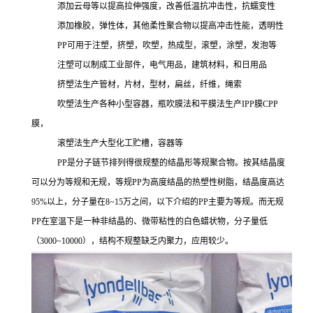
添加云母等以提高拉伸强度，改善低温抗冲击性，抗蠕变性
添加橡胶，弹性体，其他柔性聚合物以提高冲击性能，透明性
PP可用于注塑，挤塑，吹塑，热成型，滚塑，涂塑，发泡等
注塑可以制成工业部件，电气用品，建筑材料，和日用品
挤塑法生产管材，片材，型材，扁丝，纤维，绳索
吹塑法生产各种小型容器，瓶吹膜法和平膜法生产
IPP膜CPP
膜，
滚塑法生产大型化工贮槽，容器等
PP是分子链节排列得很规整的结晶形等规聚合物。按其结晶度
可以分为等规和无规，等规PP
为高度结晶的热塑性树脂，结晶度高达
95%以上，分子量在8~15万之间，以下介绍的
PP主要为等规。而无规
PP
在室温下是一种非结晶的、微带粘性的白色蜡状物，分子量低
（
3000~10000），结构不规整缺乏内聚力，应用较少。