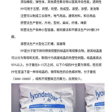
添加橡胶，弹性体，其他柔性聚合物以提高冲击性能，透明性
PP可用于注塑，挤塑，吹塑，热成型，滚塑，涂塑，发泡等
注塑可以制成工业部件，电气用品，建筑材料，和日用品
挤塑法生产管材，片材，型材，扁丝，纤维，绳索
吹塑法生产各种小型容器，瓶吹膜法和平膜法生产
IPP膜CPP
膜，
滚塑法生产大型化工贮槽，容器等
PP是分子链节排列得很规整的结晶形等规聚合物。按其结晶度
可以分为等规和无规，等规PP
为高度结晶的热塑性树脂，结晶度高达
95%以上，分子量在8~15万之间，以下介绍的
PP主要为等规。而无规
PP
在室温下是一种非结晶的、微带粘性的白色蜡状物，分子量低
（
3000~10000），结构不规整缺乏内聚力，应用较少。