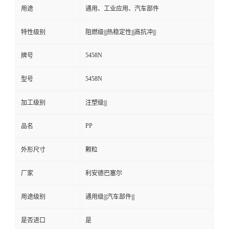
用途
通用、工业应用、汽车部件
特性级别
阻燃级|||热稳定性|||高抗冲|||
5458N
牌号
5458N
型号
加工级别
注塑级|||
PP
品名
外形尺寸
颗粒
厂家
利安德巴塞尔
用途级别
通用级|||汽车部件|||
是否进口
是