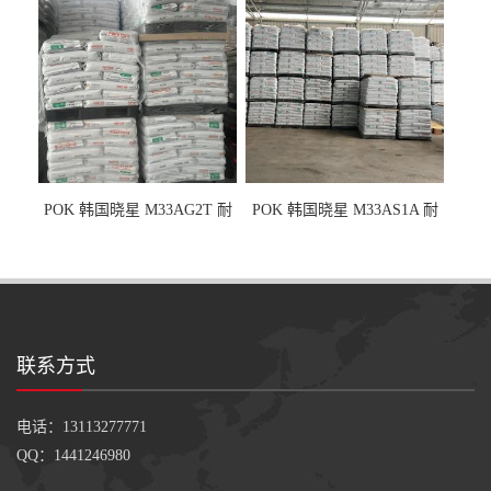
POK 韩国晓星 M33AG2T 耐
POK 韩国晓星 M33AS1A 耐
磨级 玻纤加强
磨级 加硅油/耐磨性强化/低噪
音
联系方式
电话：13113277771
QQ：1441246980