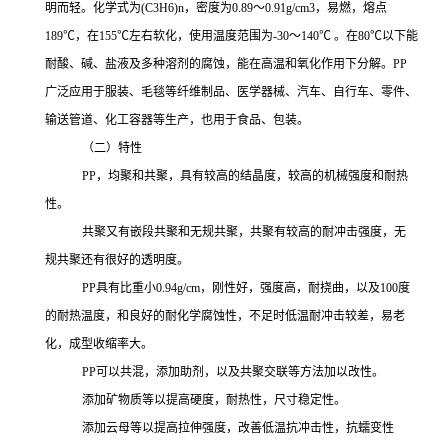
明而轻。化学式为
(C3H6)n，密度为0.89～0.91g/cm3，易燃，熔点
189℃，在155℃左右软化，使用温度范围为-30～140℃ 。在80℃以下能
耐酸、碱、盐液及多种溶剂的腐蚀，能在高温和氧化作用下分解。
PP
广泛应用于服装、毛毯等纤维制品、医学器械、汽车、自行车、零件、
输送管道、化工容器等生产，也用于食品、包装。
（二）特性
PP，均聚和共聚，具有较高的结晶度，较高的机械强度和耐热
性。
共聚又有嵌段共聚和无规共聚，共聚有较高的耐冲击强度，无
规共聚还有很好的透明度。
PP
具有比重小
0.94g/cm，刚性好，强度高，耐挠曲，以及100度
的耐热温度，和良好的耐化学腐蚀性，不足时低温耐冲击较差，易老
化，成型收缩率大。
PP可以共混，添加助剂，以及共聚交联等方法加以改性。
添加矿物质等以提高硬度，耐热性，尺寸稳定性。
添加云母等以提高拉伸强度，改善低温抗冲击性，抗蠕变性