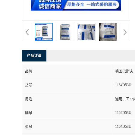
产品详请
品牌
德国巴斯夫
1164D53U
货号
用途
通用、工业
1164D53U
牌号
1164D53U
型号