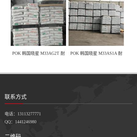
POK 韩国晓星 M33AG2T 耐
POK 韩国晓星 M33AS1A 耐
磨级 玻纤加强
磨级 加硅油/耐磨性强化/低噪
音
联系方式
电话：13113277771
QQ：1441246980
二维码