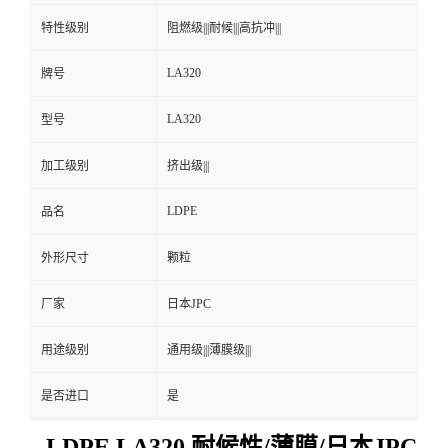
特性级别
阻燃级|||耐候|||高抗冲|||
LA320
牌号
LA320
型号
加工级别
挤出级|||
LDPE
品名
外形尺寸
颗粒
厂家
日本JPC
用途级别
通用级|||薄膜级|||
是否进口
是
LDPE LA320 耐候性/薄膜/日本JPC