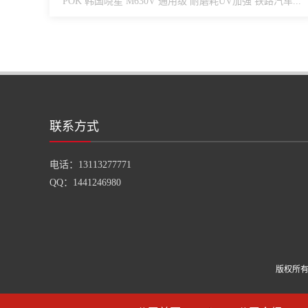
POK 韩国晓星 M630V 通用级 耐磨耗UV加强 铁路汽车...
联系方式
电话：13113277771
QQ：1441246980
版权所有 Co