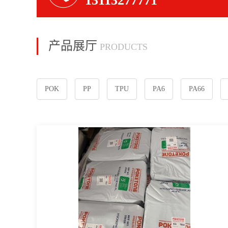
13113277771
产品展厅
PRODUCTS
POK
PP
TPU
PA6
PA66