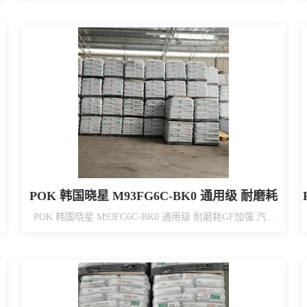
POK 韩国晓星 M93FG6C-BK0 通用级 耐磨耗
GF加强 汽车冷却风扇用
POK 韩国晓星 M93FG6C-BK0 通用级 耐磨耗GF加强 汽...