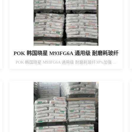
POK 韩国晓星 M93FG6A 通用级 耐磨耗玻纤
30%加强 管道连接件
POK 韩国晓星 M93FG6A 通用级 耐磨耗玻纤30%加强 ...