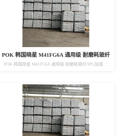
POK 韩国晓星 M41FG6A 通用级 耐磨耗玻纤
30%加强 浮纤改善 加工性改善
POK 韩国晓星 M41FG6A 通用级 耐磨耗玻纤30%加强 ...