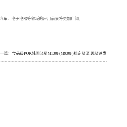
A在汽车、电子电器等领域的应用前景将更加广阔。
一篇：
食品级POK韩国晓星M130F(M930F)稳定货源,现货速发