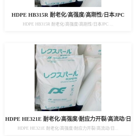
HDPE HB315R 耐老化/高强度/高刚性/日本JPC
HDPE HB315R 耐老化/高强度/高刚性/日本JPC ...
HDPE HE321E 耐老化/高强度/耐应力开裂/高流动/日
本JPC
HDPE HE321E 耐老化/高强度/耐应力开裂/高流动/日...