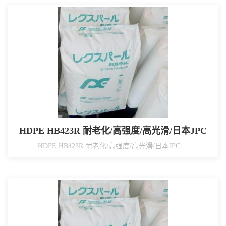
HDPE HB423R 耐老化/高强度/高光滑/日本JPC
HDPE HB423R 耐老化/高强度/高光滑/日本JPC ...