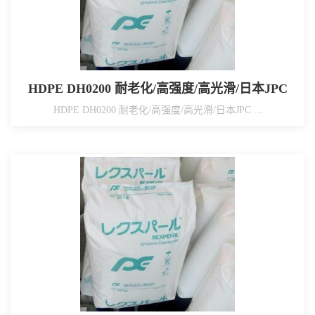
HDPE DH0200 耐老化/高强度/高光滑/日本JPC
HDPE DH0200 耐老化/高强度/高光滑/日本JPC ...