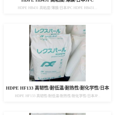
HDPE HB431 高粘度/薄膜/日本JPC
HDPE HB431 高粘度/薄膜/日本JPC HDPE HB431...
HDPE HF133 高韧性/耐低温/耐热性/耐化学性/日本
JPC
HDPE HF133 高韧性/耐低温/耐热性/耐化学性/日本JP...