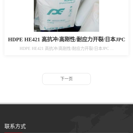
HDPE HE421 高抗冲/高刚性/耐应力开裂/日本JPC
HDPE HE421 高抗冲/高刚性/耐应力开裂/日本JPC ...
下一页
联系方式