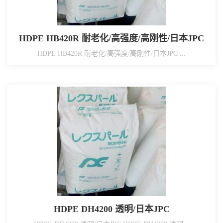
HDPE HB420R 耐老化/高强度/高刚性/日本JPC
HDPE HB420R 耐老化/高强度/高刚性/日本JPC ...
HDPE DH4200 透明/日本JPC