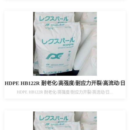
HDPE HB122R 耐老化/高强度/耐应力开裂/高流动/日
本JPC
HDPE HB122R 耐老化/高强度/耐应力开裂/高流动/日...