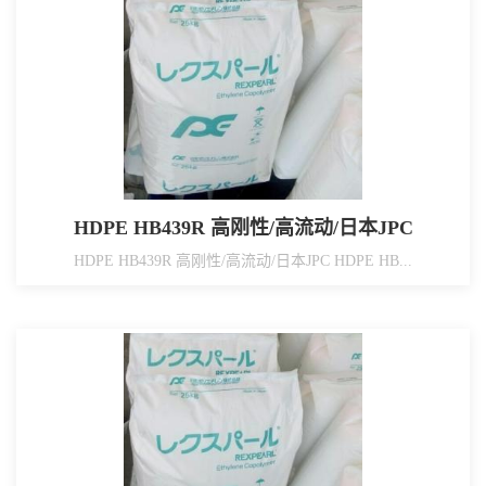
HDPE HB439R 高刚性/高流动/日本JPC
HDPE HB439R 高刚性/高流动/日本JPC HDPE HB...