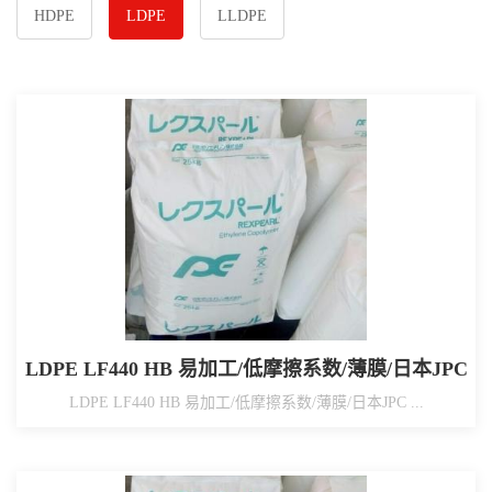
HDPE
LDPE
LLDPE
LDPE LF440 HB 易加工/低摩擦系数/薄膜/日本JPC
LDPE LF440 HB 易加工/低摩擦系数/薄膜/日本JPC ...