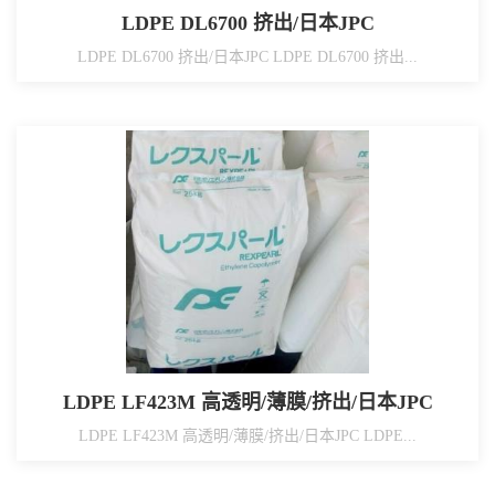
LDPE DL6700 挤出/日本JPC
LDPE DL6700 挤出/日本JPC LDPE DL6700 挤出...
LDPE LF423M 高透明/薄膜/挤出/日本JPC
LDPE LF423M 高透明/薄膜/挤出/日本JPC LDPE...