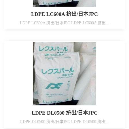
LDPE LC600A 挤出/日本JPC
LDPE LC600A 挤出/日本JPC LDPE LC600A 挤出...
LDPE DL0500 挤出/日本JPC
LDPE DL0500 挤出/日本JPC LDPE DL0500 挤出...