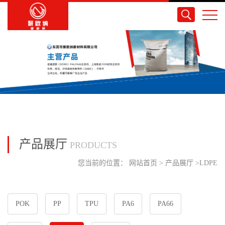
产品展厅
PRODUCTS
您当前的位置：
网站首页
>
产品展厅
>
LDPE
POK
PP
TPU
PA6
PA66