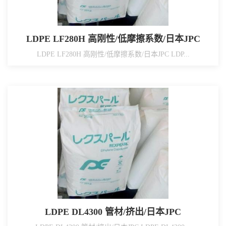
LDPE LF280H 高刚性/低摩擦系数/日本JPC
LDPE LF280H 高刚性/低摩擦系数/日本JPC LDP...
LDPE DL4300 管材/挤出/日本JPC