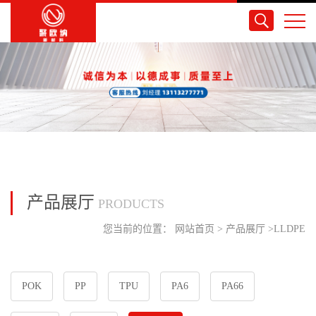
产品展厅
PRODUCTS
您当前的位置：
网站首页
>
产品展厅
>
LLDPE
POK
PP
TPU
PA6
PA66