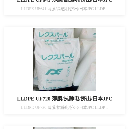
LLDPE UF641 薄膜/高透明/挤出/日本JPC
LLDPE UF641 薄膜/高透明/挤出/日本JPC LLDP...
LLDPE UF720 薄膜/抗静电/挤出/日本JPC
LLDPE UF720 薄膜/抗静电/挤出/日本JPC LLDP...