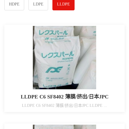
HDPE
LDPE
LLDPE
LLDPE C6 SF8402 薄膜/挤出/日本JPC
LLDPE C6 SF8402 薄膜/挤出/日本JPC LLDPE ...