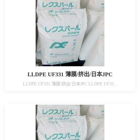
LLDPE UF331 薄膜/挤出/日本JPC
LLDPE UF331 薄膜/挤出/日本JPC LLDPE UF33...