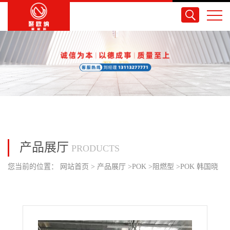
产品展厅
PRODUCTS
您当前的位置：
网站首页
>
产品展厅
>
POK
>
阻燃型
>
POK 韩国晓
星 M33AG2Y 阻燃级 耐磨耗玻纤 5% 加强 汽车连接器/断路器/水表
配件/母线部品