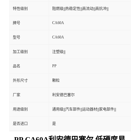
特性级别
阻燃级|||热稳定性|||高流动|||高抗冲|||
CA60A
牌号
CA60A
型号
加工级别
注塑级|||
PP
品名
外形尺寸
颗粒
厂家
利安德巴塞尔
用途级别
通用级|||汽车部件|||运动器材|||家电部件|||
是否进口
是
PP CA60A利安德巴塞尔 低硬度易