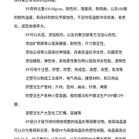
规共聚还有很好的透明度。
PP
具有比重小
0.94g/cm，刚性好，强度高，耐挠曲，以及100度
的耐热温度，和良好的耐化学腐蚀性，不足时低温耐冲击较差，易老
化，成型收缩率大。
PP可以共混，添加助剂，以及共聚交联等方法加以改性。
添加矿物质等以提高硬度，耐热性，尺寸稳定性。
添加云母等以提高拉伸强度，改善低温抗冲击性，抗蠕变性
添加橡胶，弹性体，其他柔性聚合物以提高冲击性能，透明性
PP可用于注塑，挤塑，吹塑，热成型，滚塑，涂塑，发泡等
注塑可以制成工业部件，电气用品，建筑材料，和日用品
挤塑法生产管材，片材，型材，扁丝，纤维，绳索
吹塑法生产各种小型容器，瓶吹膜法和平膜法生产
IPP膜CPP
膜，
滚塑法生产大型化工贮槽，容器等
PP是分子链节排列得很规整的结晶形等规聚合物。按其结晶度
可以分为等规和无规，等规PP
为高度结晶的热塑性树脂，结晶度高达