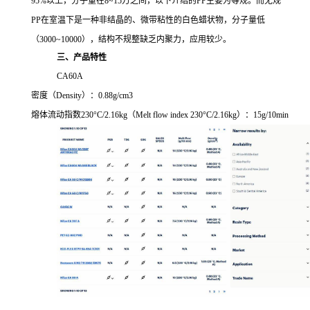
95%以上，分子量在8~15万之间，以下介绍的
PP主要为等规。而无规
PP
在室温下是一种非结晶的、微带粘性的白色蜡状物，分子量低
（
3000~10000），结构不规整缺乏内聚力，应用较少。
三、产品特性
CA60A
密度（
Density）：0.88g/cm3
熔体流动指数
230°C/2.16kg
（
Melt flow index 230°C/2.16kg
）：
15g/10min