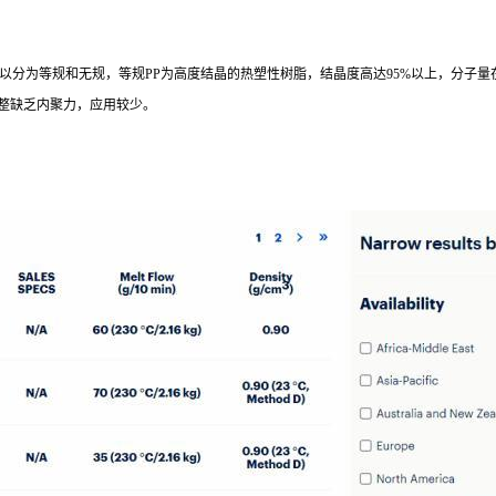
，
以分为等规和无规，等规PP
为高度结晶的热塑性树脂，结晶度高达
95%以上，分子量
构不规整缺乏内聚力，应用较少。