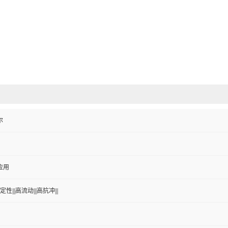
尔
应用
性|||高流动|||高抗冲|||