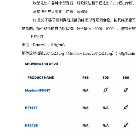
吹塑法生产各种小型容器，瓶吹膜法和平膜法生产
IPP膜CPP膜
滚塑法生产大型化工贮槽，容器等
PP是分子链节排列得很规整的结晶形等规聚合物。按其结晶度可
结晶的、微带粘性的白色蜡状物，分子量低（
3000~10000），结
HP544T
密度（
Density）：0.9g/cm3
熔体流动指数
230°C/2.16kg
（
Melt flow index 230°C/2.16kg
）：
60g/10min