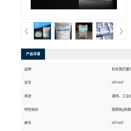
产品详请
品牌
利安德巴塞
HP544T
货号
用途
通用、工业
特性级别
阻燃级|||热稳定
HP544T
牌号