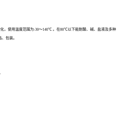
5℃左右软化，使用温度范围为-30～140℃ 。在80℃以下能耐酸、碱、盐液及多种
品、包装。
。