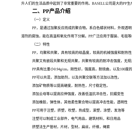
升人们的生活品质中起到了非常重要的作用。
BASELL公司是大的
PP
生
二、
PP产品介绍
（一）定义
PP
，是通过加聚反应而成的聚合物。系白色蜡状材料，外观透明
溶剂的腐蚀，能在高温和氧化作用下分解。
PP广泛应用于服装、毛毯
（二）特性
PP，均聚和共聚，具有较高的结晶度，较高的机械强度和耐热性
共聚又有嵌段共聚和无规共聚，共聚有较高的耐冲击强度，无规
PP
具有比重小
0.94g/cm，刚性好，强度高，耐挠曲，以及1
PP可以共混，添加助剂，以及共聚交联等方法加以改性。
添加矿物质等以提高硬度，耐热性，尺寸稳定性。
添加云母等以提高拉伸强度，改善低温抗冲击性，抗蠕变性
添加橡胶，弹性体，其他柔性聚合物以提高冲击性能，透明性
PP可用于注塑，挤塑，吹塑，热成型，滚塑，涂塑，发泡等
注塑可以制成工业部件，电气用品，建筑材料，和日用品
挤塑法生产管材，片材，型材，扁丝，纤维，绳索