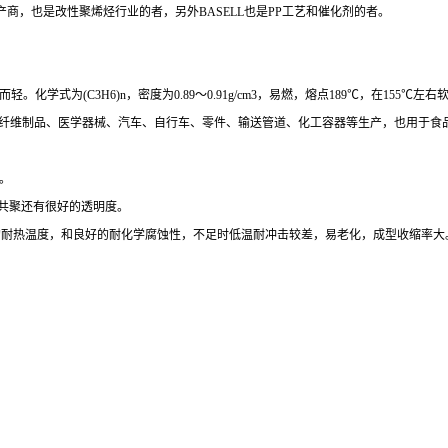
产商，也是改性聚烯烃行业的者，另外
BASELL也是
PP工艺和催化剂的者。
而轻。化学式为
(C3H6)n，密度为0.89～0.91g/cm3，易燃，熔点189℃，在15
等纤维制品、医学器械、汽车、自行车、零件、输送管道、化工容器等生产，也用于食
。
共聚还有很好的透明度。
00度的耐热温度，和良好的耐化学腐蚀性，不足时低温耐冲击较差，易老化，成型收缩率大