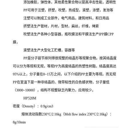
添加橡胶，弹性体，其他柔性聚合物以提高冲击性能，透明性
PP可用于注塑，挤塑，吹塑，热成型，滚塑，涂塑，发泡等
注塑可以制成工业部件，电气用品，建筑材料，和日用品
挤塑法生产管材，片材，型材，扁丝，纤维，绳索
吹塑法生产各种小型容器，瓶吹膜法和平膜法生产
IPP膜CPP
膜，
滚塑法生产大型化工贮槽，容器等
PP是分子链节排列得很规整的结晶形等规聚合物。按其结晶度
可以分为等规和无规，等规PP
为高度结晶的热塑性树脂，结晶度高达
95%以上，分子量在8~15万之间，以下介绍的
PP主要为等规。而无规
PP
在室温下是一种非结晶的、微带粘性的白色蜡状物，分子量低
（
3000~10000），结构不规整缺乏内聚力，应用较少。
HP520M
密度（
Density）：0.9g/cm3
熔体流动指数
230°C/2.16kg
（
Melt flow index 230°C/2.16kg
）：
8g/10min