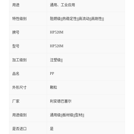
用途
通用、工业应用
特性级别
阻燃级|||热稳定性|||高流动|||高刚性|||
HP520M
牌号
HP520M
型号
加工级别
注塑级|||
PP
品名
外形尺寸
颗粒
厂家
利安德巴塞尔
用途级别
通用级|||板材级|||型材|||
是否进口
是