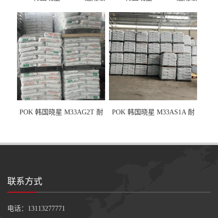
耐磨耗/高冲击性能树脂材料
耐磨耗/耐化学/高冲击
POK 韩国晓星 M33AG2T 耐
POK 韩国晓星 M33AS1A 耐
磨级 玻纤加强
磨级 加硅油/耐磨性强化/低噪
音
联系方式
电话：13113277771