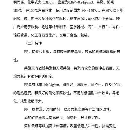
明而轻。化学式为
(C3H6)n，密度为0.89～0.91g/cm3，易燃，熔点
189℃，在155℃左右软化，使用温度范围为-30～140℃ 。在80℃以下能
耐酸、碱、盐液及多种溶剂的腐蚀，能在高温和氧化作用下分解。
PP
广泛应用于服装、毛毯等纤维制品、医学器械、汽车、自行车、零件、
输送管道、化工容器等生产，也用于食品、包装。
（二）特性
PP，均聚和共聚，具有较高的结晶度，较高的机械强度和耐热
性。
共聚又有嵌段共聚和无规共聚，共聚有较高的耐冲击强度，无
规共聚还有很好的透明度。
PP
具有比重小
0.94g/cm，刚性好，强度高，耐挠曲，以及100度
的耐热温度，和良好的耐化学腐蚀性，不足时低温耐冲击较差，易老
化，成型收缩率大。
PP可以共混，添加助剂，以及共聚交联等方法加以改性。
添加矿物质等以提高硬度，耐热性，尺寸稳定性。
添加云母等以提高拉伸强度，改善低温抗冲击性，抗蠕变性