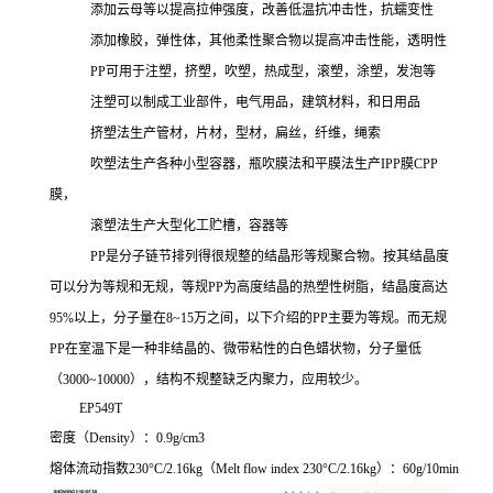
添加云母等以提高拉伸强度，改善低温抗冲击性，抗蠕变性
添加橡胶，弹性体，其他柔性聚合物以提高冲击性能，透明性
PP可用于注塑，挤塑，吹塑，热成型，滚塑，涂塑，发泡等
注塑可以制成工业部件，电气用品，建筑材料，和日用品
挤塑法生产管材，片材，型材，扁丝，纤维，绳索
吹塑法生产各种小型容器，瓶吹膜法和平膜法生产
IPP膜CPP
膜，
滚塑法生产大型化工贮槽，容器等
PP是分子链节排列得很规整的结晶形等规聚合物。按其结晶度
可以分为等规和无规，等规PP
为高度结晶的热塑性树脂，结晶度高达
95%以上，分子量在8~15万之间，以下介绍的
PP主要为等规。而无规
PP
在室温下是一种非结晶的、微带粘性的白色蜡状物，分子量低
（
3000~10000），结构不规整缺乏内聚力，应用较少。
EP549T
密度（
Density）：0.9g/cm3
熔体流动指数
230°C/2.16kg
（
Melt flow index 230°C/2.16kg
）：
60g/10min