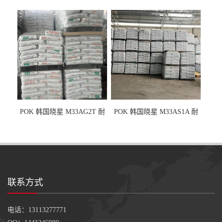
耐磨耗/高冲击性能树脂材料
耐磨耗/耐化学/高冲击
POK 韩国晓星 M33AG2T 耐
POK 韩国晓星 M33AS1A 耐
磨级 玻纤加强
磨级 加硅油/耐磨性强化/低噪
音
联系方式
电话：13113277771