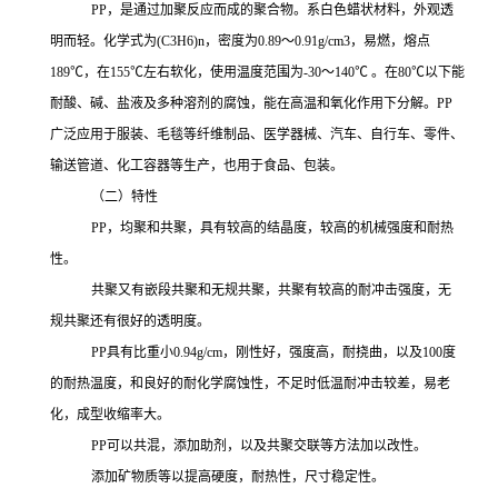
PP
，是通过加聚反应而成的聚合物。系白色蜡状材料，外观透
明而轻。化学式为
(C3H6)n，密度为0.89～0.91g/cm3，易燃，熔点
189℃，在155℃左右软化，使用温度范围为-30～140℃ 。在80℃以下能
耐酸、碱、盐液及多种溶剂的腐蚀，能在高温和氧化作用下分解。
PP
广泛应用于服装、毛毯等纤维制品、医学器械、汽车、自行车、零件、
输送管道、化工容器等生产，也用于食品、包装。
（二）特性
PP，均聚和共聚，具有较高的结晶度，较高的机械强度和耐热
性。
共聚又有嵌段共聚和无规共聚，共聚有较高的耐冲击强度，无
规共聚还有很好的透明度。
PP
具有比重小
0.94g/cm，刚性好，强度高，耐挠曲，以及100度
的耐热温度，和良好的耐化学腐蚀性，不足时低温耐冲击较差，易老
化，成型收缩率大。
PP可以共混，添加助剂，以及共聚交联等方法加以改性。
添加矿物质等以提高硬度，耐热性，尺寸稳定性。