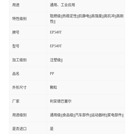
用途
通用、工业应用
阻燃级|||热稳定性|||抗静电|||高强度|||高抗冲|||高刚
特性级别
性|||
EP549T
牌号
EP549T
型号
加工级别
注塑级|||
PP
品名
外形尺寸
颗粒
厂家
利安德巴塞尔
用途级别
通用级|||食品级|||汽车部件|||运动器材|||家电部件|||
是否进口
是