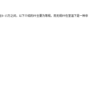
在8~15万之间，以下介绍的
PP主要为等规。而无规PP
在室温下是一种非