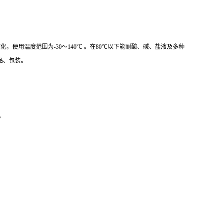
5℃左右软化，使用温度范围为-30～140℃ 。在80℃以下能耐酸、碱、盐液及多种
品、包装。
。