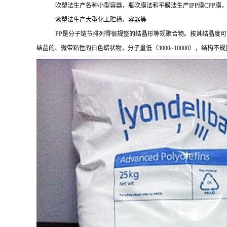
吹塑法生产各种小型容器，瓶吹膜法和平膜法生产
IPP膜CPP膜
滚塑法生产大型化工贮槽，容器等
PP是分子链节排列得很规整的结晶形等规聚合物。按其结晶度可
结晶的、微带粘性的白色蜡状物，分子量低（
3000~10000），结