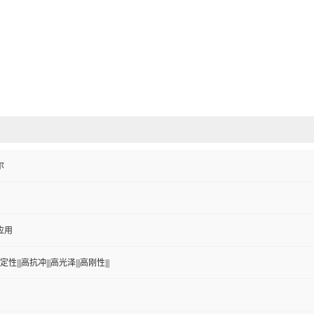
尔
应用
性|||高抗冲|||高光泽|||高刚性|||