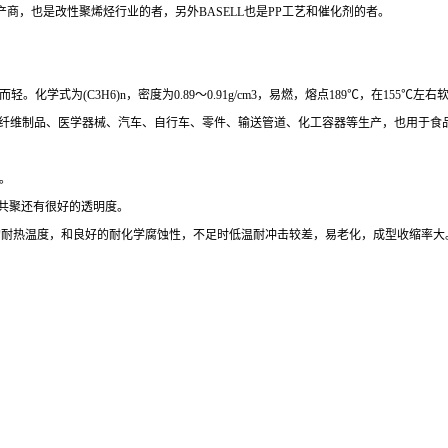
产商，也是改性聚烯烃行业的者，另外
BASELL也是
PP工艺和催化剂的者。
而轻。化学式为
(C3H6)n，密度为0.89～0.91g/cm3，易燃，熔点189℃，在15
等纤维制品、医学器械、汽车、自行车、零件、输送管道、化工容器等生产，也用于食
。
共聚还有很好的透明度。
00度的耐热温度，和良好的耐化学腐蚀性，不足时低温耐冲击较差，易老化，成型收缩率大