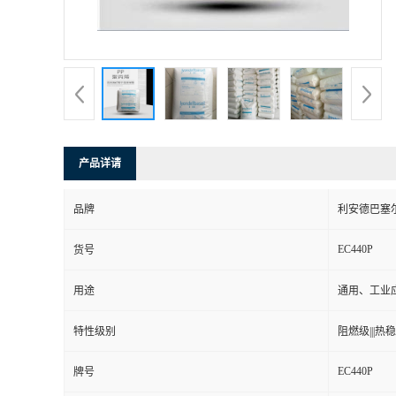
产品详请
品牌
利安德巴塞
EC440P
货号
用途
通用、工业
特性级别
阻燃级|||热稳定
EC440P
牌号