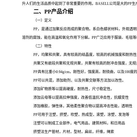
升人们的生活品质中起到了非常重要的作用。
BASELL公司是大的
PP
生
二、
PP产品介绍
（一）定义
PP
，是通过加聚反应而成的聚合物。系白色蜡状材料，外观透明
溶剂的腐蚀，能在高温和氧化作用下分解。
PP广泛应用于服装、毛毯
（二）特性
PP，均聚和共聚，具有较高的结晶度，较高的机械强度和耐热性
共聚又有嵌段共聚和无规共聚，共聚有较高的耐冲击强度，无规
PP
具有比重小
0.94g/cm，刚性好，强度高，耐挠曲，以及1
PP可以共混，添加助剂，以及共聚交联等方法加以改性。
添加矿物质等以提高硬度，耐热性，尺寸稳定性。
添加云母等以提高拉伸强度，改善低温抗冲击性，抗蠕变性
添加橡胶，弹性体，其他柔性聚合物以提高冲击性能，透明性
PP可用于注塑，挤塑，吹塑，热成型，滚塑，涂塑，发泡等
注塑可以制成工业部件，电气用品，建筑材料，和日用品
挤塑法生产管材，片材，型材，扁丝，纤维，绳索