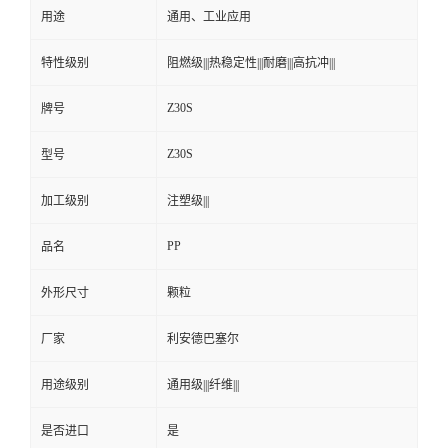
用途
通用、工业应用
特性级别
阻燃级|||热稳定性|||耐磨|||高抗冲|||
Z30S
牌号
Z30S
型号
加工级别
注塑级|||
PP
品名
外形尺寸
颗粒
厂家
利安德巴塞尔
用途级别
通用级|||纤维|||
是否进口
是