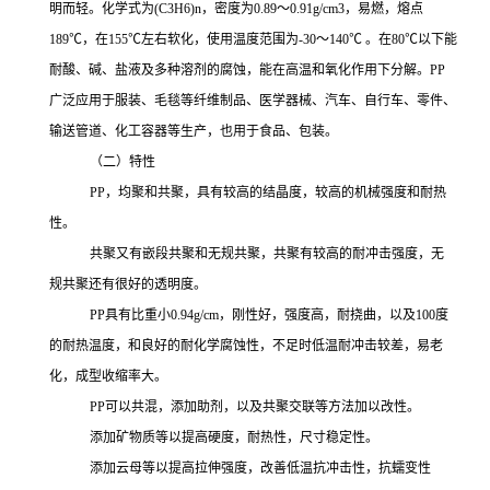
明而轻。化学式为
(C3H6)n，密度为0.89～0.91g/cm3，易燃，熔点
189℃，在155℃左右软化，使用温度范围为-30～140℃ 。在80℃以下能
耐酸、碱、盐液及多种溶剂的腐蚀，能在高温和氧化作用下分解。
PP
广泛应用于服装、毛毯等纤维制品、医学器械、汽车、自行车、零件、
输送管道、化工容器等生产，也用于食品、包装。
（二）特性
PP，均聚和共聚，具有较高的结晶度，较高的机械强度和耐热
性。
共聚又有嵌段共聚和无规共聚，共聚有较高的耐冲击强度，无
规共聚还有很好的透明度。
PP
具有比重小
0.94g/cm，刚性好，强度高，耐挠曲，以及100度
的耐热温度，和良好的耐化学腐蚀性，不足时低温耐冲击较差，易老
化，成型收缩率大。
PP可以共混，添加助剂，以及共聚交联等方法加以改性。
添加矿物质等以提高硬度，耐热性，尺寸稳定性。
添加云母等以提高拉伸强度，改善低温抗冲击性，抗蠕变性