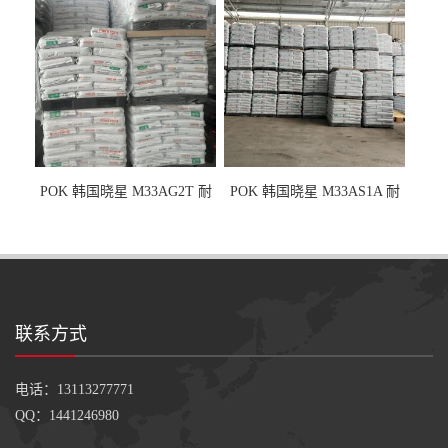
POK 韩国晓星 M33AG2T 耐
POK 韩国晓星 M33AS1A 耐
磨级 玻纤加强
磨级 加硅油/耐磨性强化/低噪
音
联系方式
电话：13113277771
QQ：1441246980