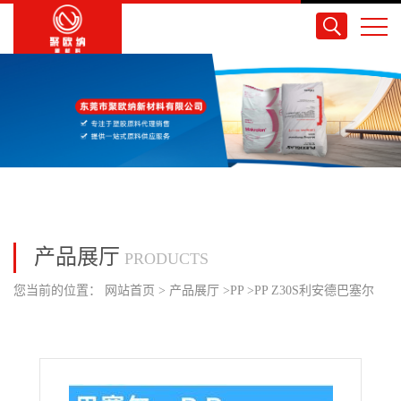
产品展厅
PRODUCTS
您当前的位置：
网站首页
>
产品展厅
>
PP
>
PP Z30S利安德巴塞尔
均聚物中等分子量高流动 纺粘细丝短纤维