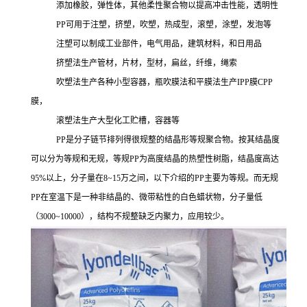
添加橡胶，弹性体，其他柔性聚合物以提高冲击性能，透明性
PP可用于注塑，挤塑，吹塑，热成型，滚塑，涂塑，发泡等
注塑可以制成工业部件，电气用品，建筑材料，和日用品
挤塑法生产管材，片材，型材，扁丝，纤维，绳索
吹塑法生产各种小型容器，瓶吹膜法和平膜法生产
IPP膜CPP
膜，
滚塑法生产大型化工贮槽，容器等
PP是分子链节排列得很规整的结晶形等规聚合物。按其结晶度
可以分为等规和无规，等规PP
为高度结晶的热塑性树脂，结晶度高达
95%以上，分子量在8~15万之间，以下介绍的
PP主要为等规。而无规
PP
在室温下是一种非结晶的、微带粘性的白色蜡状物，分子量低
（
3000~10000），结构不规整缺乏内聚力，应用较少。