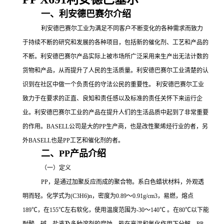
一、利安德巴赛尔介绍
利安德巴赛尔工业为满足不同客户不断变化的各种需求而致力
于持续不断的研究和发展的各种项目，包括新的催化剂、工艺和产品的
不断。利安德巴赛尔产品实际上被市场所广泛采用来生产出无法计数的
货物和产品，从而提升了人民的生活质量。利安德巴赛尔工业清楚的认
识到在社区中做一个负责任的守法公民的重要性。
利安德巴赛尔工业
致力于在要求的正直、良知和责任感以及标准的责任关怀下来运行企
业。利安德巴赛尔工业的产品在提升人们的生活品质中起到了非常重要
的作用。
BASELL公司是大的
PP
生产商，也是改性聚烯烃行业的者，另
外
BASELL也是
PP工艺和催化剂的者。
二、
PP产品介绍
（一）定义
PP
，是通过加聚反应而成的聚合物。系白色蜡状材料，外观透
明而轻。化学式为
(C3H6)n，密度为0.89～0.91g/cm3，易燃，熔点
189℃，在155℃左右软化，使用温度范围为-30～140℃ 。在80℃以下能