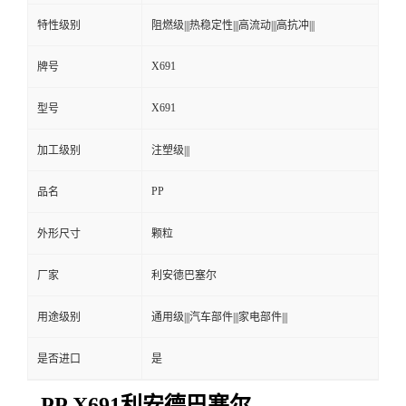
特性级别
阻燃级|||热稳定性|||高流动|||高抗冲|||
X691
牌号
X691
型号
加工级别
注塑级|||
PP
品名
外形尺寸
颗粒
厂家
利安德巴塞尔
用途级别
通用级|||汽车部件|||家电部件|||
是否进口
是
PP X691利安德巴塞尔