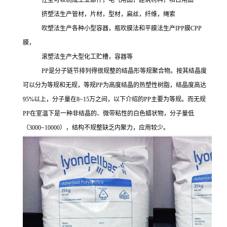
注塑可以制成工业部件，电气用品，建筑材料，和日用品
挤塑法生产管材，片材，型材，扁丝，纤维，绳索
吹塑法生产各种小型容器，瓶吹膜法和平膜法生产
IPP膜CPP
膜，
滚塑法生产大型化工贮槽，容器等
PP是分子链节排列得很规整的结晶形等规聚合物。按其结晶度
可以分为等规和无规，等规PP
为高度结晶的热塑性树脂，结晶度高达
95%以上，分子量在8~15万之间，以下介绍的
PP主要为等规。而无规
PP
在室温下是一种非结晶的、微带粘性的白色蜡状物，分子量低
（
3000~10000），结构不规整缺乏内聚力，应用较少。