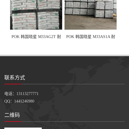
POK 韩国晓星 M33AG2T 耐
POK 韩国晓星 M33AS1A 耐
磨级 玻纤加强
磨级 加硅油/耐磨性强化/低噪
音
联系方式
电话：13113277771
QQ：1441246980
二维码