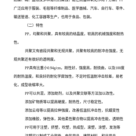
耐酸、碱、盐液及多种溶剂的腐蚀，能在高温和氧化作用下分解。
PP
广泛应用于服装、毛毯等纤维制品、医学器械、汽车、自行车、零件、
输送管道、化工容器等生产，也用于食品、包装。
（二）特性
PP，均聚和共聚，具有较高的结晶度，较高的机械强度和耐热
性。
共聚又有嵌段共聚和无规共聚，共聚有较高的耐冲击强度，无
规共聚还有很好的透明度。
PP
具有比重小
0.94g/cm，刚性好，强度高，耐挠曲，以及100度
的耐热温度，和良好的耐化学腐蚀性，不足时低温耐冲击较差，易老
化，成型收缩率大。
PP可以共混，添加助剂，以及共聚交联等方法加以改性。
添加矿物质等以提高硬度，耐热性，尺寸稳定性。
添加云母等以提高拉伸强度，改善低温抗冲击性，抗蠕变性
添加橡胶，弹性体，其他柔性聚合物以提高冲击性能，透明性
PP可用于注塑，挤塑，吹塑，热成型，滚塑，涂塑，发泡等