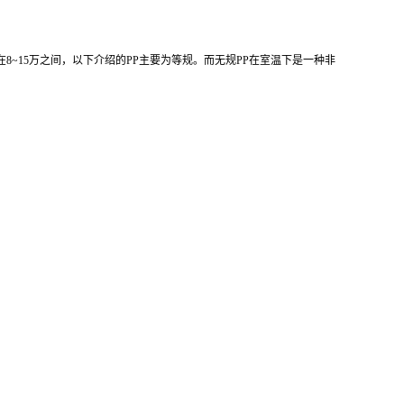
在8~15万之间，以下介绍的
PP主要为等规。而无规PP
在室温下是一种非