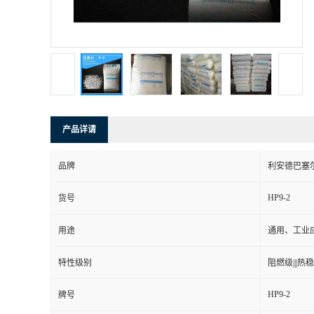
产品详请
品牌
利安德巴塞
HP9-2
货号
用途
通用、工业
特性级别
阻燃级|||热稳定
HP9-2
牌号