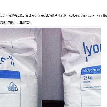
，
以分为等规和无规，等规PP
为高度结晶的热塑性树脂，结晶度高达
95%以上，分子量
构不规整缺乏内聚力，应用较少。