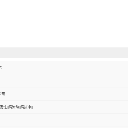
尔
应用
性|||高流动|||高抗冲|||