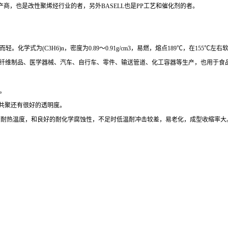
产商，也是改性聚烯烃行业的者，另外
BASELL也是
PP工艺和催化剂的者。
而轻。化学式为
(C3H6)n，密度为0.89～0.91g/cm3，易燃，熔点189℃，在15
等纤维制品、医学器械、汽车、自行车、零件、输送管道、化工容器等生产，也用于食
。
共聚还有很好的透明度。
00度的耐热温度，和良好的耐化学腐蚀性，不足时低温耐冲击较差，易老化，成型收缩率大