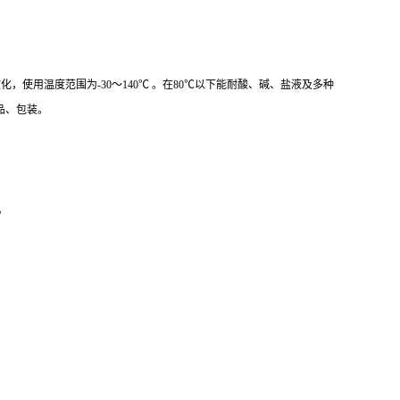
5℃左右软化，使用温度范围为-30～140℃ 。在80℃以下能耐酸、碱、盐液及多种
品、包装。
。