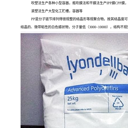
吹塑法生产各种小型容器，瓶吹膜法和平膜法生产
IPP膜CPP膜
滚塑法生产大型化工贮槽，容器等
PP是分子链节排列得很规整的结晶形等规聚合物。按其结晶度可
结晶的、微带粘性的白色蜡状物，分子量低（
3000~10000），结