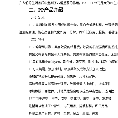
升人们的生活品质中起到了非常重要的作用。
BASELL公司是大的
PP
生
二、
PP产品介绍
（一）定义
PP
，是通过加聚反应而成的聚合物。系白色蜡状材料，外观透明
溶剂的腐蚀，能在高温和氧化作用下分解。
PP广泛应用于服装、毛毯
（二）特性
PP，均聚和共聚，具有较高的结晶度，较高的机械强度和耐热性
共聚又有嵌段共聚和无规共聚，共聚有较高的耐冲击强度，无规
PP
具有比重小
0.94g/cm，刚性好，强度高，耐挠曲，以及1
PP可以共混，添加助剂，以及共聚交联等方法加以改性。
添加矿物质等以提高硬度，耐热性，尺寸稳定性。
添加云母等以提高拉伸强度，改善低温抗冲击性，抗蠕变性
添加橡胶，弹性体，其他柔性聚合物以提高冲击性能，透明性
PP可用于注塑，挤塑，吹塑，热成型，滚塑，涂塑，发泡等
注塑可以制成工业部件，电气用品，建筑材料，和日用品
挤塑法生产管材，片材，型材，扁丝，纤维，绳索