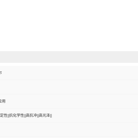
尔
应用
性|||抗化学性|||高抗冲|||高光泽|||