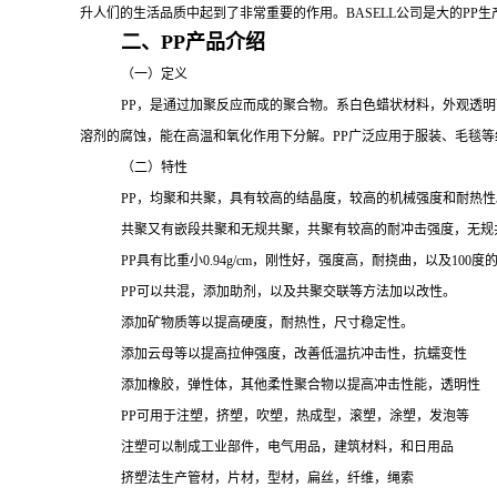
升人们的生活品质中起到了非常重要的作用。
BASELL公司是大的
PP
生
二、
PP产品介绍
（一）定义
PP
，是通过加聚反应而成的聚合物。系白色蜡状材料，外观透明
溶剂的腐蚀，能在高温和氧化作用下分解。
PP广泛应用于服装、毛毯
（二）特性
PP，均聚和共聚，具有较高的结晶度，较高的机械强度和耐热性
共聚又有嵌段共聚和无规共聚，共聚有较高的耐冲击强度，无规
PP
具有比重小
0.94g/cm，刚性好，强度高，耐挠曲，以及1
PP可以共混，添加助剂，以及共聚交联等方法加以改性。
添加矿物质等以提高硬度，耐热性，尺寸稳定性。
添加云母等以提高拉伸强度，改善低温抗冲击性，抗蠕变性
添加橡胶，弹性体，其他柔性聚合物以提高冲击性能，透明性
PP可用于注塑，挤塑，吹塑，热成型，滚塑，涂塑，发泡等
注塑可以制成工业部件，电气用品，建筑材料，和日用品
挤塑法生产管材，片材，型材，扁丝，纤维，绳索