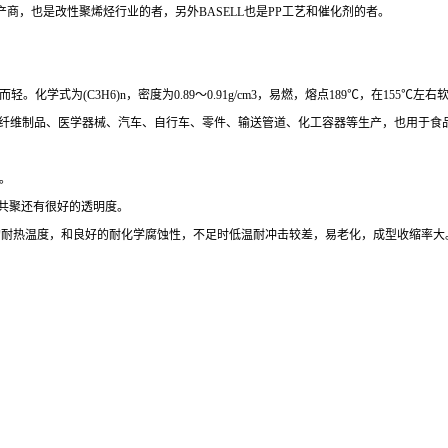
产商，也是改性聚烯烃行业的者，另外
BASELL也是
PP工艺和催化剂的者。
而轻。化学式为
(C3H6)n，密度为0.89～0.91g/cm3，易燃，熔点189℃，在15
等纤维制品、医学器械、汽车、自行车、零件、输送管道、化工容器等生产，也用于食
。
共聚还有很好的透明度。
00度的耐热温度，和良好的耐化学腐蚀性，不足时低温耐冲击较差，易老化，成型收缩率大