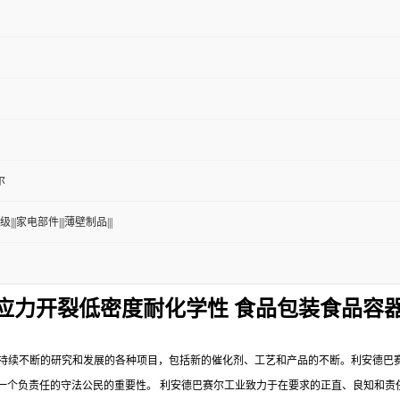
尔
级|||家电部件|||薄壁制品|||
泽耐应力开裂低密度耐化学性 食品包装食品容
持续不断的研究和发展的各种项目，包括新的催化剂、工艺和产品的不断。利安德巴
一个负责任的守法公民的重要性。
利安德巴赛尔工业致力于在要求的正直、良知和责