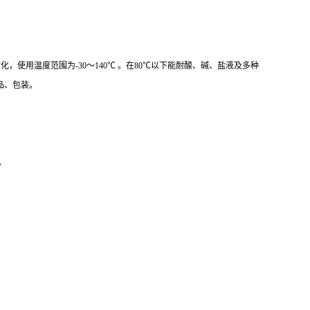
5℃左右软化，使用温度范围为-30～140℃ 。在80℃以下能耐酸、碱、盐液及多种
品、包装。
。