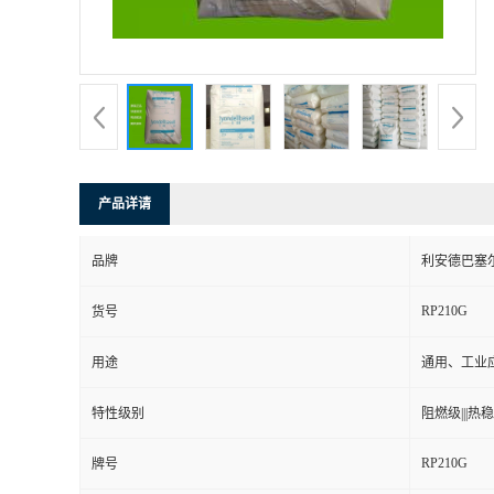
产品详请
品牌
利安德巴塞
RP210G
货号
用途
通用、工业
特性级别
阻燃级|||热稳定
RP210G
牌号