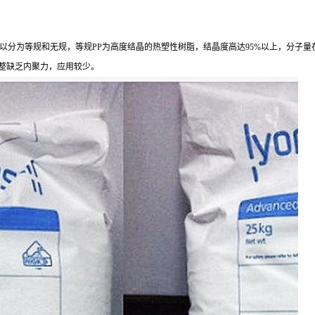
，
以分为等规和无规，等规PP
为高度结晶的热塑性树脂，结晶度高达
95%以上，分子量
构不规整缺乏内聚力，应用较少。