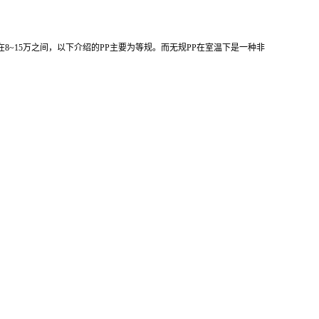
在8~15万之间，以下介绍的
PP主要为等规。而无规PP
在室温下是一种非