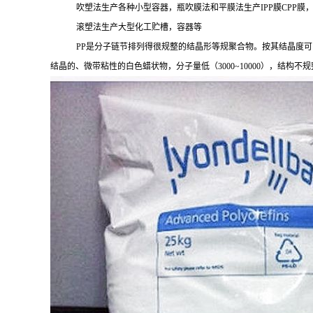
吹塑法生产各种小型容器，瓶吹膜法和平膜法生产
IPP膜CPP膜
滚塑法生产大型化工贮槽，容器等
PP是分子链节排列得很规整的结晶形等规聚合物。按其结晶度可
结晶的、微带粘性的白色蜡状物，分子量低（
3000~10000），结