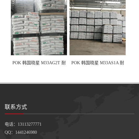
POK 韩国晓星 M33AG2T 耐
POK 韩国晓星 M33AS1A 耐
磨级 玻纤加强
磨级 加硅油/耐磨性强化/低噪
音
联系方式
电话：13113277771
QQ：1441246980