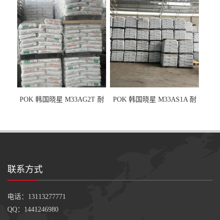
POK 韩国晓星 M33AG2T 耐
POK 韩国晓星 M33AS1A 耐
磨级 玻纤加强
磨级 加硅油/耐磨性强化/低噪
音
联系方式
电话：13113277771
QQ：1441246980