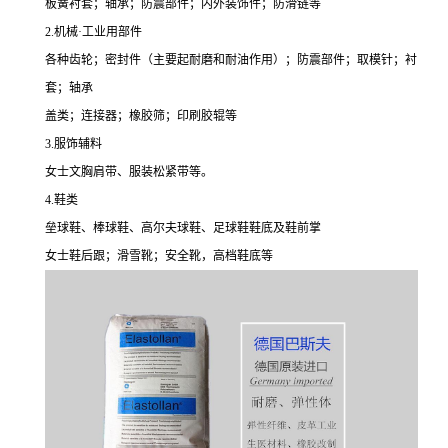
板簧衬套；轴承；防震部件；内外装饰件；防滑链等
2.机械·工业用部件
各种齿轮；密封件（主要起耐磨和耐油作用）；防震部件；取模针；衬
套；轴承
盖类；连接器；橡胶筛；印刷胶辊等
3.服饰辅料
女士文胸肩带、服装松紧带等。
4.鞋类
垒球鞋、棒球鞋、高尔夫球鞋、足球鞋鞋底及鞋前掌
女士鞋后跟；滑雪靴；安全靴，高档鞋底等