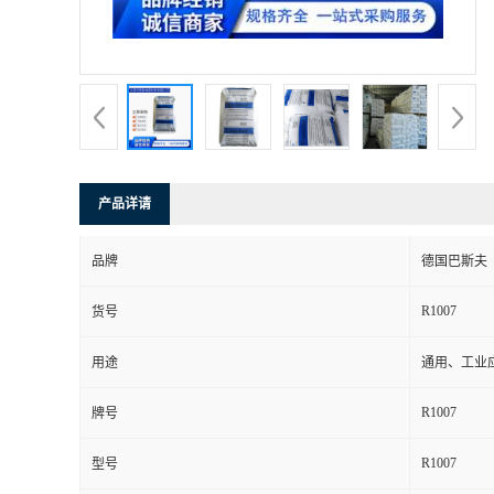
产品详请
品牌
德国巴斯夫
R1007
货号
用途
通用、工业
R1007
牌号
R1007
型号