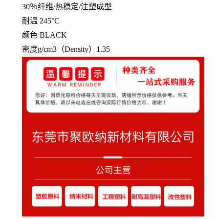
30％纤维/热稳定/注塑成型
耐温
245°C
颜色
BLACK
密度g/cm3（
Density
）1.35