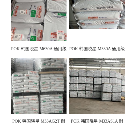
POK 韩国晓星 M630A 通用级
POK 韩国晓星 M330A 通用级
耐磨耗/高冲击性能树脂材料
耐磨耗/耐化学/高冲击
POK 韩国晓星 M33AG2T 耐
POK 韩国晓星 M33AS1A 耐
磨级 玻纤加强
磨级 加硅油/耐磨性强化/低噪
音