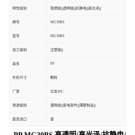
特性级别
阻燃级|||透明级|||抗静电|||高光泽|||
MG30BS
牌号
MG30BS
型号
加工级别
注塑级|||
PP
品名
外形尺寸
颗粒
厂家
日本JPC
用途级别
通用级|||家电部件|||薄壁制品|||
是否进口
是
PP MG30BS 高透明/高光泽/抗静电/